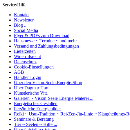
Service/Hilfe
Kontakt
Newsletter
Blog ...
Social Media
Flyer & PDFs zum Download
Hausmesse ~ Termine ~ und mehr
Versand und Zahlungsbedingungen
Lieferzeiten
Widerrufsrecht
Datenschutz
Cookie-Einstellungen
AGB
Händler-Login
Über den Vision-Seele-Energie-Shop
Über Dagmar Hartl
Künstlerische Vita
Galerien ~ Vision-Seele-Energie-Malerei ...
Energetisches Gestalten
Persönliche Energiebilder
Reiki ~ Usui-Tradition ~ Rei-Zen-Jin-Linie ~ Klangheilungs-R
Seminare & Beratung
Tier ~ Seelen ~ Hilfe ...
Über Cristallina-Vision