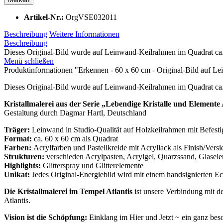
Artikel-Nr.:
OrgVSE032011
Beschreibung
Weitere Informationen
Beschreibung
Dieses Original-Bild wurde auf Leinwand-Keilrahmen im Quadrat ca. 
Menü schließen
Produktinformationen "Erkennen - 60 x 60 cm - Original-Bild auf 
Dieses Original-Bild wurde auf Leinwand-Keilrahmen im Quadrat ca. 6
Kristallmalerei aus der Serie
„Lebendige Kristalle und Elemente 
Gestaltung durch Dagmar Hartl, Deutschland
Träger:
Leinwand in Studio-Qualität auf Holzkeilrahmen mit Befes
Format:
ca. 60 x 60 cm als Quadrat
Farben:
Acrylfarben und Pastellkreide mit Acryllack als Finish/Vers
Strukturen:
verschieden Acrylpasten, Acrylgel, Quarzssand, Glasele
Highlights:
Glitterspray und Glitterelemente
Unikat:
Jedes Original-Energiebild wird mit einem handsignierten Echt
Die Kristallmalerei im Tempel Atlantis
ist unsere Verbindung mit d
Atlantis.
Vision ist die Schöpfung:
Einklang im Hier und Jetzt ~ ein ganz beso