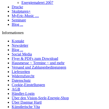
Energiemalerei 2007
Drucke
Skulpturen+
MyEric-Music ....
Seminare
Blog ...
Informationen
Kontakt
Newsletter
Blog ...
Social Media
Flyer & PDFs zum Download
Hausmesse ~ Termine ~ und mehr
Versand und Zahlungsbedingungen
Lieferzeiten
Widerrufsrecht
Datenschutz
Cookie-Einstellungen
AGB
Händler-Login
Über den Vision-Seele-Energie-Shop
Über Dagmar Hartl
Künstlerische Vita