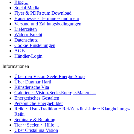
Blog ...
Social Media
Flyer & PDFs zum Download
Hausmesse ~ Termine ~ und mehr
Versand und Zahlungsbedingungen
Lieferzeiten
Widerrufsrecht
Datenschutz
Cookie-Einstellungen
AGB
Händler-Login
Informationen
Über den Vision-Seele-Energie-Shop
Über Dagmar Hartl
Künstlerische Vita
Galerien ~ Vision-Seele-Energie-Malerei ...
Energetisches Gestalten
Persönliche Energiebilder
Reiki ~ Usui-Tradition ~ Rei-Zen-Jin-Linie ~ Klangheilungs-
Reiki
Seminare & Beratung
Tier ~ Seelen ~ Hilfe ...
Über Cristallina-Vision