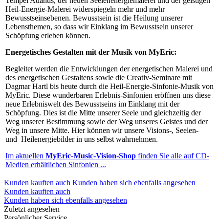
Tempel Atlantis, der neuen Seelenenergiemalerei und der geistigen
Heil-Energie-Malerei widerspiegeln mehr und mehr
Bewusstseinsebenen. Bewusstsein ist die Heilung unserer
Lebensthemen, so dass wir Einklang im Bewusstsein unserer
Schöpfung erleben können.
Energetisches Gestalten mit der Musik von MyEric:
Begleitet werden die Entwicklungen der energetischen Malerei und
des energetischen Gestaltens sowie die Creativ-Seminare mit
Dagmar Hartl bis heute durch die Heil-Energie-Sinfonie-Musik von
MyEric. Diese wunderbaren Erlebnis-Sinfonien eröffnen uns diese
neue Erlebniswelt des Bewusstseins im Einklang mit der
Schöpfung. Dies ist die Mitte unserer Seele und gleichzeitig der
Weg unserer Bestimmung sowie der Weg unseres Geistes und der
Weg in unsere Mitte. Hier können wir unsere Visions-, Seelen-
und Heilenergiebilder in uns selbst wahrnehmen.
Im aktuellen
MyEric-Music-Vision-Shop
finden Sie alle auf CD-
Medien erhältlichen Sinfonien ...
Kunden kauften auch
Kunden haben sich ebenfalls angesehen
Kunden kauften auch
Kunden haben sich ebenfalls angesehen
Zuletzt angesehen
Persönlicher Service