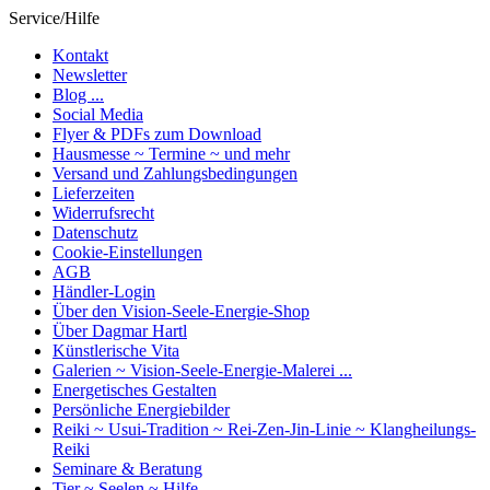
Service/Hilfe
Kontakt
Newsletter
Blog ...
Social Media
Flyer & PDFs zum Download
Hausmesse ~ Termine ~ und mehr
Versand und Zahlungsbedingungen
Lieferzeiten
Widerrufsrecht
Datenschutz
Cookie-Einstellungen
AGB
Händler-Login
Über den Vision-Seele-Energie-Shop
Über Dagmar Hartl
Künstlerische Vita
Galerien ~ Vision-Seele-Energie-Malerei ...
Energetisches Gestalten
Persönliche Energiebilder
Reiki ~ Usui-Tradition ~ Rei-Zen-Jin-Linie ~ Klangheilungs-
Reiki
Seminare & Beratung
Tier ~ Seelen ~ Hilfe ...