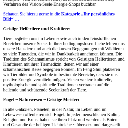
Verfahren des Vision-Seele-Energie-Shops buchbar.
Schauen Sie hierzu gerne in die
Kategorie „Ihr persönliches
Bild“ …
Geistige Helfertiere und Krafttiere:
Tiere begleiten uns im Leben sowie auch in den feinstofflichen
Bereichen unserer Seele. In ihrer bedingungslosen Liebe lehren uns
unsere Haustiere und auch die kurzen Begegnungen mit Wildtieren
so viele Tugenden, die wir in Dankbarkeit annehmen können. Die
Tradition des Schamanismus spricht von Geistigen Helfertieren und
Krafttieren mit ihrer Tiermedizin, denen wir auf einer
schamanischen Reise begegnen können. Im Feng Shui platzieren
wir Tierbilder und Symbole in bestimmte Bereiche, dass sie uns
positive Energie vermitteln mögen. Vielen weitere kulturelle,
mythologische und spirituelle Traditionen vertrauen auf die
heilende und schützende Seelenkraft der Tiere.
Engel ~ Naturwesen ~ Geistige Meister:
In alle Galaxien, Planeten, in der Natur, im Leben und im
Lebewesen offenbaren sich Engel. In jeder menschlichen Kultur,
Religion und Kunst haben sie ihren Platz und werden als Boten
und Gesandte der heiligen Lichtreiche ~ übersetzt und dargestellt.