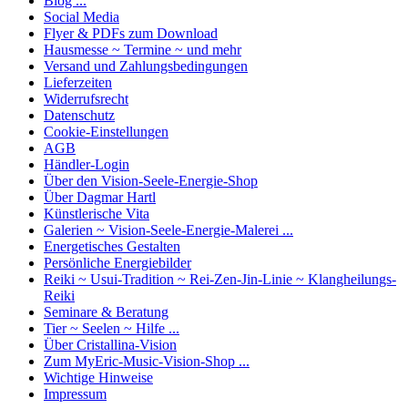
Blog ...
Social Media
Flyer & PDFs zum Download
Hausmesse ~ Termine ~ und mehr
Versand und Zahlungsbedingungen
Lieferzeiten
Widerrufsrecht
Datenschutz
Cookie-Einstellungen
AGB
Händler-Login
Über den Vision-Seele-Energie-Shop
Über Dagmar Hartl
Künstlerische Vita
Galerien ~ Vision-Seele-Energie-Malerei ...
Energetisches Gestalten
Persönliche Energiebilder
Reiki ~ Usui-Tradition ~ Rei-Zen-Jin-Linie ~ Klangheilungs-
Reiki
Seminare & Beratung
Tier ~ Seelen ~ Hilfe ...
Über Cristallina-Vision
Zum MyEric-Music-Vision-Shop ...
Wichtige Hinweise
Impressum