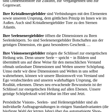
sind Dimensionstore zur Zukunft, zur Vergangenheit und zur
Gegenwart.
Ihre Kristallenergiebilder
sind Verbindungen mit den Elementen
sowie unserem Ursprung, dem göttlichen Prinzip im Innen wie im
Außen. Auch sind Kristallenergiebilder Tore zu den Sternen
Atlantis.
Ihre Seelenenergiebilder
öffnen die Dimensionen zu Ihren
Seelenkörpern. So sind Seelenenergiebilder Botschaften aus der
geistigen Dimension, ein ganz besonderes Geschenk …
Ihre Visionsenergiebilder
mögen die Schlüssel zur energetischen
Heilung sein. Denn unsere Seele ~ spricht ~ in Bildern und
übermittelt uns auf diese Weise für den menschlichen Verstand
oftmals unfassbare Dimensionen und Welten unserer Schöpfung.
Umso mehr wir diese Dimensionen und Welten in uns selbst
wahrnehmen, können wir unsere Illusionswelt von Verstand und
Ego verabschieden und unseren wahrhaftigen Ursprung, die
Realität, erkennen. Dieses neu erwachende Bewusstsein ist der
Schlüssel zur energetischen Heilung auf allen Ebenen. Unsere
geistige Schöpferkraft wird lebbar im Hier und Jetzt.
Persönliche Visions-, Seelen- und Heilenergiebilder sind als
individuelle Auftragsgestaltungen in einigen Standardvarianten (die
häufigste Wahl der letzten Jahre) über das automatisierte Shop-