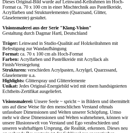
Dieses Original-Bild wurde auf Leinwand-Keilrahmen im Hoch-
Format ca. 70 x 100 cm in einer Mischtechnik aus Pastellkreide,
Acrylfarben und Strukturelementen (Quarzsand, Glitter,
Glaselemente) gestaltet.
Visionsmalerei aus der Serie "Klang-Vision"
Gestaltung durch Dagmar Hartl, Deutschland
Träger:
Leinwand in Studio-Qualität auf Holzkeilrahmen mit
Befestigung zur Wandaufhängung
Format:
ca. 70 x 100 cm als Hoch-Format
Farben:
Acrylfarben und Pastellkreide mit Acryllack als
Finish/Versiegelung
Strukturen:
verschieden Acrylpasten, Acrylgel, Quarzssand,
Glaselemente u.a.
Highlights:
Glitterspray und Glitterelemente
Unikat:
Jedes Original-Energiebild wird mit einem handsignierten
Echtheits-Zertifikat ausgeliefert.
Visionsmalerei
:
Unsere Seele ~ spricht ~ in Bildern und übermittelt
uns auf diese Weise für den menschlichen Verstand oftmals
unfassbare Dimensionen und Welten unserer Schöpfung. Umso
mehr wir diese Dimensionen und Welten wahrnehmen, können wir
unsere Illusionswelt von Verstand und Ego verabschieden und
unseren wahrhaftigen Ursprung, die Realität, erkennen. Dieses neu