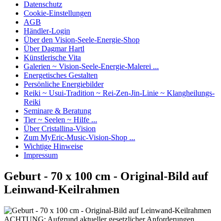
Datenschutz
Cookie-Einstellungen
AGB
Händler-Login
Über den Vision-Seele-Energie-Shop
Über Dagmar Hartl
Künstlerische Vita
Galerien ~ Vision-Seele-Energie-Malerei ...
Energetisches Gestalten
Persönliche Energiebilder
Reiki ~ Usui-Tradition ~ Rei-Zen-Jin-Linie ~ Klangheilungs-
Reiki
Seminare & Beratung
Tier ~ Seelen ~ Hilfe ...
Über Cristallina-Vision
Zum MyEric-Music-Vision-Shop ...
Wichtige Hinweise
Impressum
Geburt - 70 x 100 cm - Original-Bild auf
Leinwand-Keilrahmen
ACHTUNG: Aufgrund aktueller gesetzlicher Anforderungen