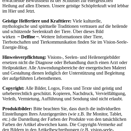
erwachende Bewusstsein ist der Schlüssel zur energetischen
Heilung auf allen Ebenen. Unsere geistige Schöpferkraft wird lebbar
im Hier und Jetzt.
Geistige Helfertiere und Krafttiere:
Viele kulturelle,
mythologische und spirituelle Traditionen vertrauen auf die heilende
und schützende Seelenkraft der Tiere. Über dieses Bild
wirken
~
Delfine ~
. Weitere Informationen über Tiere,
Tierbotschaften und Tierkommunikation finden Sie im Vision-Seele-
Energie-Blog.
Hinweisverpflichtung:
Visions-, Seelen- und Heilenergiebilder
ersetzen nicht die Diagnose oder Behandlung durch einen Arzt oder
Heilpraktiker. Alle Anwendungsbereiche der energetischen Malerei
und Gestaltung dienen lediglich der Unterstützung und Begleitung
der aufgeführten Lebensthemen.
Copyright:
Alle Bilder, Logos, Fotos und Texte sind geistig und
urheberrechtlich geschützt. Kopieren, Nachdruck, Vervielfältigung,
Verleih, Vermietung, Aufführung und Sendung sind nicht erlaubt.
Produktbilder:
Bitte beachten Sie, dass durch die individuellen
Einstellungen Ihres Anzeigegerätes (wie z.B. Ihr Monitor, Tablet,
etc.) die Darstellung der Farben der Produkte von den tatsächlichen
Farben der Artikel abweichen kann. Die Copyright-Vermerke auf
den Bildern in den Artikelbeschreibungen (z.B. vision-seele-