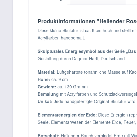
Produktinformationen "Heilender Ros
Diese kleine Skulptur ist ca. 9 cm hoch und stellt
Acrylfarben handbemalt.
Skulpturales Energiesymbol aus der Serie „Da
Gestaltung durch Dagmar Hartl, Deutschland
Material:
Luftgehärtete tonähnliche Masse auf Kaol
Höhe:
ca. 9 cm
Gewicht:
ca. 130 Gramm
Bemalung
mit Acrylfarben und Schutzlackversiege
Unikat:
Jede handgefertigte Original-Skulptur wird 
Elementarenergien der Erde:
Diese Energien repr
Seele. Elementarwesen der Elemente Erde, Feuer, W
Botschaft:
Heilender Rauch verbindet Erde mit Was