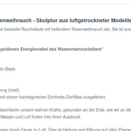
enweihrauch - Skulptur aus luftgetrockneter Modell
 eine beseelte Rauchsäule mit heilendem Rosenweihrauch dar. Sie ist a
s goldenen Energieorakel des Wassermannzeitalters“
in-Basis
lung (matt)
mit einem handsignierten Echtheits-Zertifikat ausgeliefert.
äsentieren unsere wahren Kräfte, gebunden an die Erde, wie wir an de
asser und Luft finden hier ihren Ausdruck.
ser durch Feuer zu Luft. Dies ist Heilung und Klärung auf allen Ebene