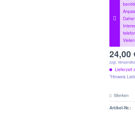
benöt
Anpas
Daher 
Intere
telefo
Viele
24,00 
zzgl. Versandk
Lieferzeit 
*Hinweis Lief
Merken
Artikel-Nr.: