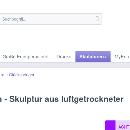
Große Energiemalerei
Drucke
Skulpturen+
MyEric-
äre ~ Glücksbringer
- Skulptur aus luftgetrockneter
ACHTU